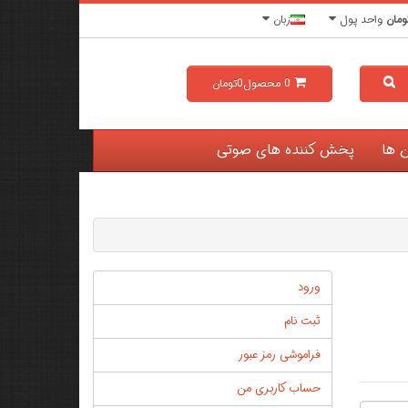
ومان
واحد پول
زبان
0
محصول
0تومان
ن ها
پخش کننده های صوتی
ورود
ثبت نام
فراموشی رمز عبور
حساب کاربری من