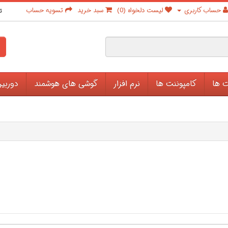
حساب کاربری
لیست دلخواه (0)
سبد خرید
تسویه حساب
ت
ت ها
کامپوننت ها
نرم افزار
گوشی های هوشمند
دوربی