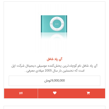
آی پاد شافل
آی ‌پاد شافل نام كوچك‌ترین پخش‌كننده موسیقی دیجیتال شركت اپل
است كه نخستین بار سال 2005 میلادی معرفی..
9,000,000تومان