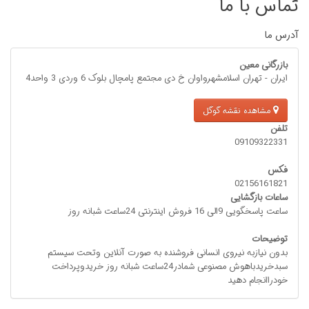
تماس با ما
آدرس ما
بازرگانی معین
ایران - تهران اسلامشهرواوان خ دی مجتمع پامچال بلوک 6 وردی 3 واحد4
مشاهده نقشه گوگل
تلفن
09109322331
فکس
02156161821
ساعات بازگشایی
ساعت پاسخگویی 9الی 16 فروش اینترنتی 24ساعت شبانه روز
توضیحات
بدون نیازبه نیروی انسانی فروشنده به صورت آنلاین وتحت سیستم
سبدخریدباهوش مصنوعی شمادر24ساعت شبانه روز خریدوپرداخت
خودراانجام دهید