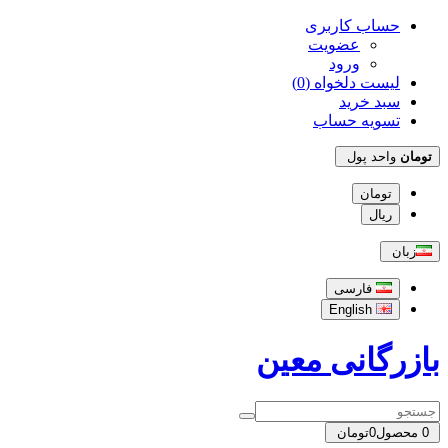
حساب کاربری
عضویت
ورود
لیست دلخواه (0)
سبد خرید
تسویه حساب
تومان
واحد پول
تومان
ریال
زبان
فارسی
English
بازرگانی معین
0
محصول
0تومان