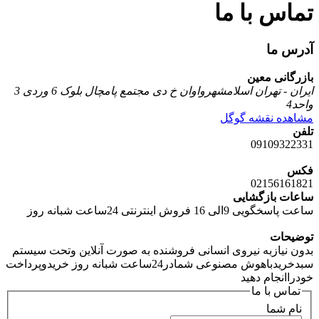
تماس با ما
آدرس ما
بازرگانی معین
ایران - تهران اسلامشهرواوان خ دی مجتمع پامچال بلوک 6 وردی 3
واحد4
مشاهده نقشه گوگل
تلفن
09109322331
فکس
02156161821
ساعات بازگشایی
ساعت پاسخگویی 9الی 16 فروش اینترنتی 24ساعت شبانه روز
توضیحات
بدون نیازبه نیروی انسانی فروشنده به صورت آنلاین وتحت سیستم
سبدخریدباهوش مصنوعی شمادر24ساعت شبانه روز خریدوپرداخت
خودراانجام دهید
تماس با ما
نام شما