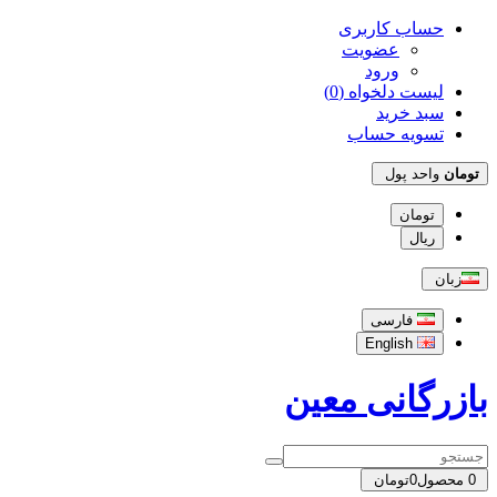
حساب کاربری
عضویت
ورود
لیست دلخواه (0)
سبد خرید
تسویه حساب
تومان
واحد پول
تومان
ریال
زبان
فارسی
English
بازرگانی معین
0
محصول
0تومان