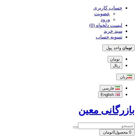
حساب کاربری
عضویت
ورود
لیست دلخواه (0)
سبد خرید
تسویه حساب
تومان
واحد پول
تومان
ریال
زبان
فارسی
English
بازرگانی معین
0
محصول
0تومان