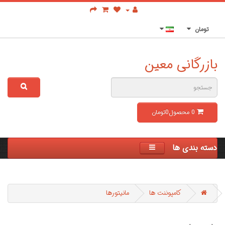
تومان
بازرگانی معین
0
محصول
0تومان
دسته بندی ها
کامپوننت ها
مانیتورها