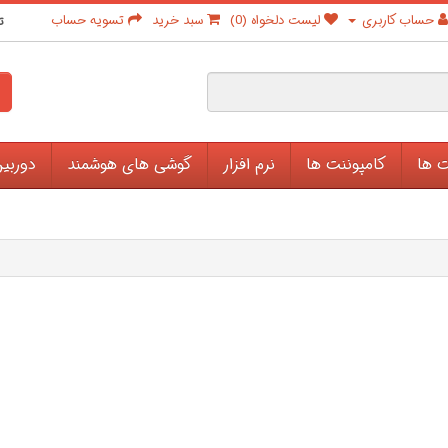
حساب کاربری
لیست دلخواه (0)
سبد خرید
تسویه حساب
ت
ت ها
کامپوننت ها
نرم افزار
گوشی های هوشمند
دوربی