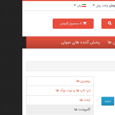
ومان
واحد پول
زبان
0
محصول
0تومان
ن ها
پخش کننده های صوتی
رومیزی ها
لپ تاپ ها و نوت بوک ها
تبلت ها
ادامه
کامپوننت ها