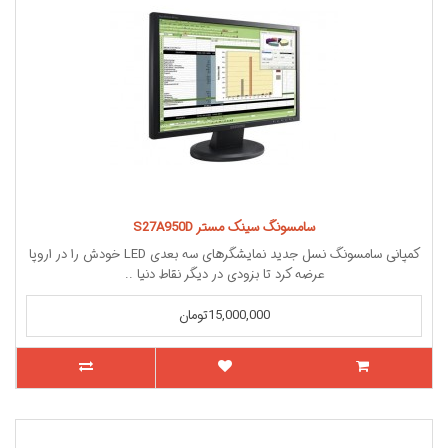
سامسونگ سینک مستر S27A950D
کمپانی سامسونگ نسل جدید نمایشگرهای سه بعدی LED خودش را در اروپا
عرضه کرد تا بزودی در دیگر نقاط دنیا ..
15,000,000تومان