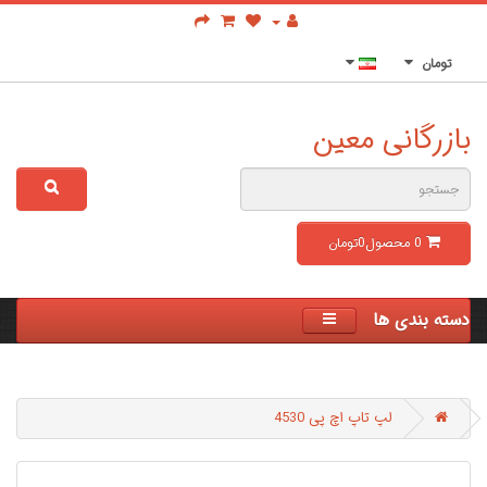
تومان
بازرگانی معین
0
محصول
0تومان
دسته بندی ها
لپ تاپ اچ پی 4530