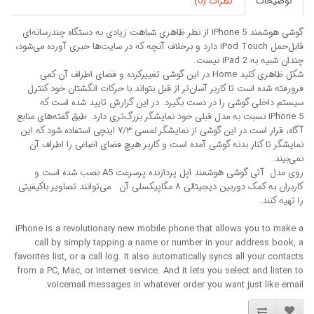
توضیحات
نظرات (0)
گوشی هوشمند iPhone 5 از نظر ظاهری شباهت زیادی به دستگاه چندرسانه‌ای
قابل‌حمل iPod Touch دارد و برخلاف آنچه که در سایت‌ها خبری آورده می‌شود،
چندان شبیه به iPad 2 نیست.
شکل ظاهری کلید Home در این گوشی تغییرکرده و فضای اطراف آن کمی
فرورفته شده است تا کاربر آسان‌تر از قبل بتواند با حرکات انگشتان خود کنترل
سیستم داخلی گوشی را در دست بگیرد. در این گزارش تایید شده است که
iPhone 5 نسبت به مدل قبلی خود نمایشگر بزرگ‌تری دارد. طبق گفته‌های منابع
آگاه، قرار است در این گوشی از نمایشگر لمسی ۷/۳ اینچی استفاده شود که این
نمایشگر تا کنار بدنه گوشی آمده است و کاربر هیچ فضای اضاغی را اطراف آن
نمی‌بیند.
روی مدل آتی گوشی هوشمند اپل پردازنده پرسرعت A5 نصب شده است و
کاربران به کمک دوربین دیجیتالی ۸ مگاپیکسلی آن می‌توانند تصاویر باکیفیتی
را تهیه کنند.
iPhone is a revolutionary new mobile phone that allows you to make a
call by simply tapping a name or number in your address book, a
favorites list, or a call log. It also automatically syncs all your contacts
from a PC, Mac, or Internet service. And it lets you select and listen to
voicemail messages in whatever order you want just like email.