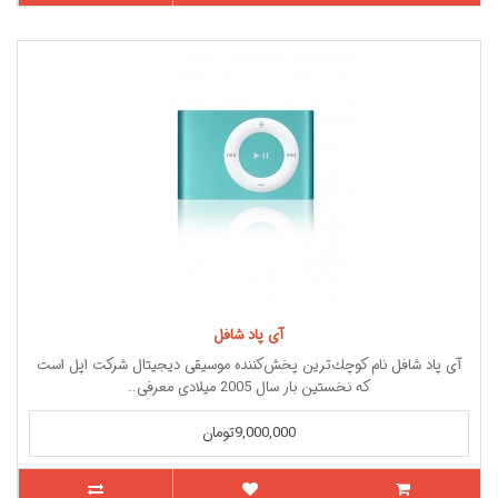
آی پاد شافل
آی ‌پاد شافل نام كوچك‌ترین پخش‌كننده موسیقی دیجیتال شركت اپل است
كه نخستین بار سال 2005 میلادی معرفی..
9,000,000تومان