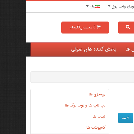
ومان
واحد پول
زبان
0
محصول
0تومان
ن ها
پخش کننده های صوتی
رومیزی ها
لپ تاپ ها و نوت بوک ها
تبلت ها
ادامه
کامپوننت ها