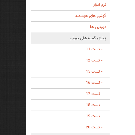
نرم افزار
گوشی های هوشمند
دوربین ها
پخش کننده های صوتی
- تست 11
- تست 12
- تست 15
- تست 16
- تست 17
- تست 18
- تست 19
- تست 20