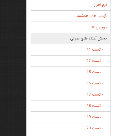
نرم افزار
گوشی های هوشمند
دوربین ها
پخش کننده های صوتی
- تست 11
- تست 12
- تست 15
- تست 16
- تست 17
- تست 18
- تست 19
- تست 20