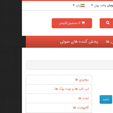
ومان
واحد پول
زبان
0
محصول
0تومان
ن ها
پخش کننده های صوتی
رومیزی ها
لپ تاپ ها و نوت بوک ها
تبلت ها
ادامه
کامپوننت ها