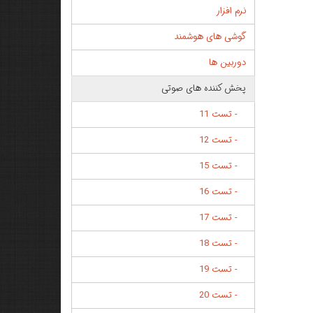
نرم افزار
گوشی های هوشمند
دوربین ها
پخش کننده های صوتی
- تست 11
- تست 12
- تست 15
- تست 16
- تست 17
- تست 18
- تست 19
- تست 20