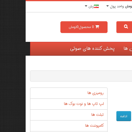
ومان
واحد پول
زبان
0
محصول
0تومان
ن ها
پخش کننده های صوتی
رومیزی ها
لپ تاپ ها و نوت بوک ها
تبلت ها
ادامه
کامپوننت ها